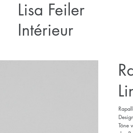
Lisa Feiler
Intérieur
R
Li
Rapall
Design
Töne 