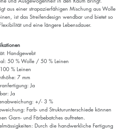
uhe und Ausgewogenheit in den Raum bringt.
igt aus einer strapazierfähigen Mischung aus Wolle
inen, ist das Streifendesign wendbar und bietet so
lexibilität und eine längere Lebensdauer.
ikationen
tät: Handgewebt
ial: 50 % Wolle / 50 % Leinen
: 100 % Leinen
thöhe: 7 mm
anfertigung: Ja
ar: Ja
enabweichung: +/- 3 %
bweichung: Farb- und Strukturunterschiede können
hen Garn- und Färbebatches auftreten.
lmässigkeiten: Durch die handwerkliche Fertigung