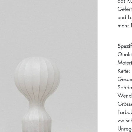
das R
Gefert
und Le
mehr F
Spezif
Quali
Mater
Kette
Gesam
Sonder
Wendb
Gröss
Farba
zwisc
Unrege