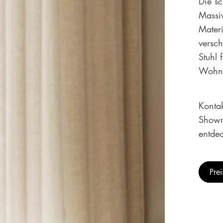
Die sc
Massiv
Mater
versch
Stuhl 
Wohnb
Kontak
Showr
entde
Pre