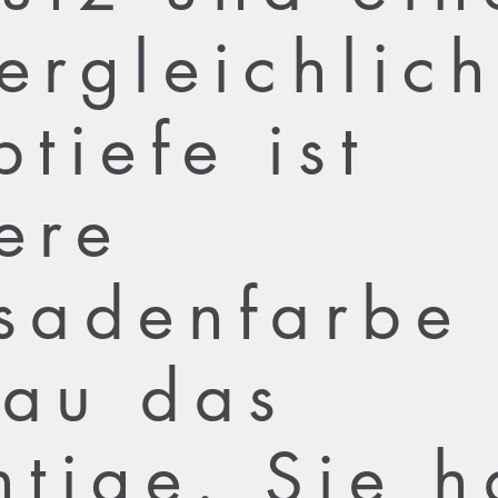
ergleichlic
btiefe ist
ere
sadenfarbe
au das
htige. Sie h