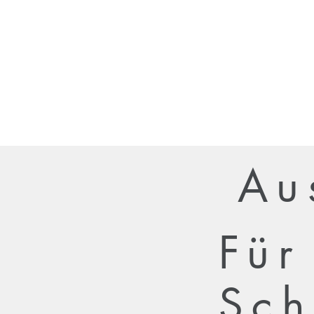
Au
Für
Sch