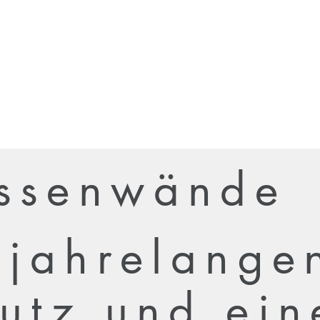
ssenwände
 jahrelange
utz und ein