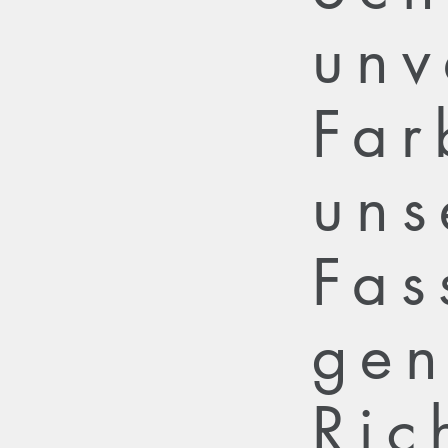
unv
Far
uns
Fas
gen
Ric